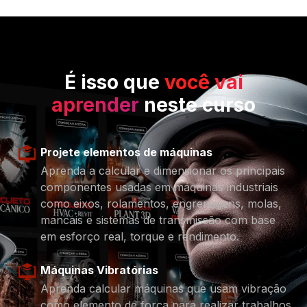
É isso que
você vai
aprender
neste curso
Projete elementos de máquinas
Aprenda a calcular e dimensionar os principais
componentes usadas em máquinas industriais
como eixos, rolamentos, engrenagens, molas,
mancais e sistemas de transmissão com base
em esforço real, torque e rendimento.
Máquinas Vibratórias
Aprenda calcular máquinas que usam vibração
como elemento de força para realizar trabalhos