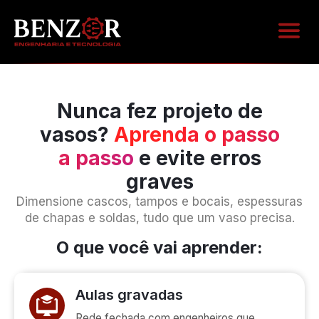
ÁREA D
Nunca fez projeto de
vasos?
Aprenda o passo
a passo
e evite erros
graves
Dimensione cascos, tampos e bocais, espessuras
de chapas e soldas, tudo que um vaso precisa.
O que você vai aprender:
Aulas gravadas
Rede fechada com engenheiros que