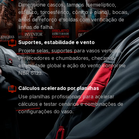
Dimensione cascos, tampos (semielíptico,
esférico, toroesférico, cônico e plano), bocais,
anéis de reforço e soldas com verificação de
linhas de falha.
Suportes, estabilidade e vento
Projete selas, suportes para vasos verticais,
enrijecedores e chumbadores, checando
estabilidade global e ação do vento conforme
NBR 6123.
Cálculos acelerado por planilhas
Use planilhas profissionais para acelerar
cálculos e testar cenários e combinações de
configurações do vaso.