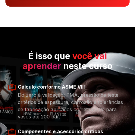
É isso que
você vai
aprender
neste curso
Cálculo conforme ASME VIII
Do zero à validação: PMA, pressão de teste,
critérios de espessura, corrosão e tolerâncias
de fabricação aplicados corretamente para
vasos até 200 bar.
Componentes e acessórios críticos