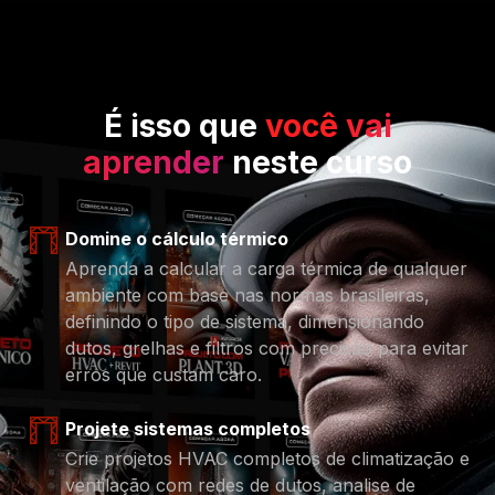
É isso que
você vai
aprender
neste curso
Domine o cálculo térmico
Aprenda a calcular a carga térmica de qualquer
ambiente com base nas normas brasileiras,
definindo o tipo de sistema, dimensionando
dutos, grelhas e filtros com precisão para evitar
erros que custam caro.
Projete sistemas completos
Crie projetos HVAC completos de climatização e
ventilação com redes de dutos, analise de