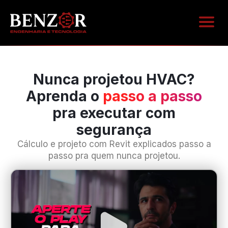
ÁREA D
Nunca projetou HVAC?
Aprenda o
passo a passo
pra executar com
segurança
Cálculo e projeto com Revit explicados passo a
passo pra quem nunca projetou.