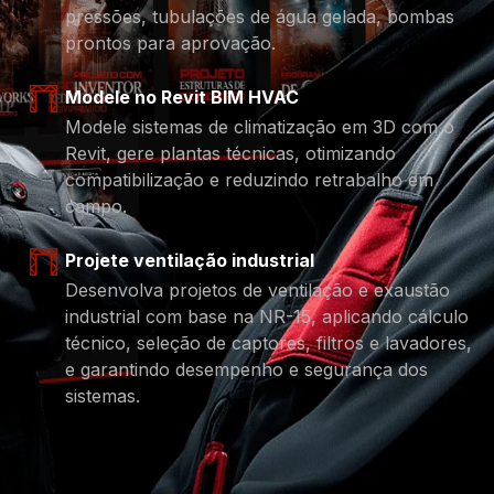
pressões, tubulações de água gelada, bombas
prontos para aprovação.
Modele no Revit BIM HVAC
Modele sistemas de climatização em 3D com o
Revit, gere plantas técnicas, otimizando
compatibilização e reduzindo retrabalho em
campo.
Projete ventilação industrial
Desenvolva projetos de ventilação e exaustão
industrial com base na NR-15, aplicando cálculo
técnico, seleção de captores, filtros e lavadores,
e garantindo desempenho e segurança dos
sistemas.