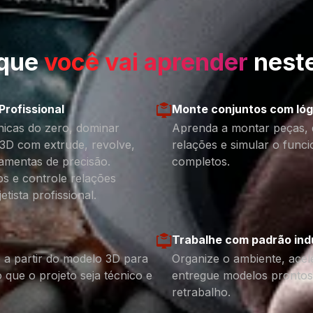
 que
você vai aprender
neste
rofissional
Monte conjuntos com lóg
nicas do zero, dominar
Aprenda a montar peças, de
3D com extrude, revolve,
relações e simular o fun
ramentas de precisão.
completos.
s e controle relações
ista profissional.
Trabalhe com padrão indu
 a partir do modelo 3D para
Organize o ambiente, acel
que o projeto seja técnico e
entregue modelos prontos
retrabalho.