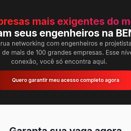
resas mais exigentes do 
nam seus engenheiros na B
rua networking com engenheiros e projetist
 de mais de 100 grandes empresas. Esse nív
conexão, você só encontra aqui.
Quero garantir meu acesso completo agora
Garanta sua vaga agora