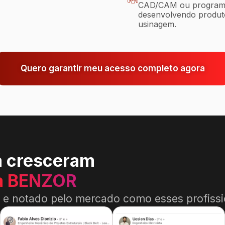
CAD/CAM ou programa
desenvolvendo produto
usinagem.
Quero garantir meu acesso completo agora
á cresceram
a BENZOR
o e notado pelo mercado como esses profissi