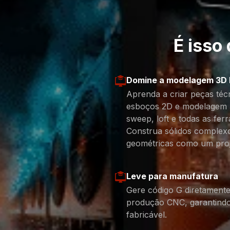
É isso
Domine a modelagem 3D P
Aprenda a criar peças téc
esboços 2D e modelagem 
sweep, loft e todas as fer
Construa sólidos complexo
geométricas como um projet
Leve para manufatura
Gere código G diretamente
produção CNC, garantindo 
fabricável.