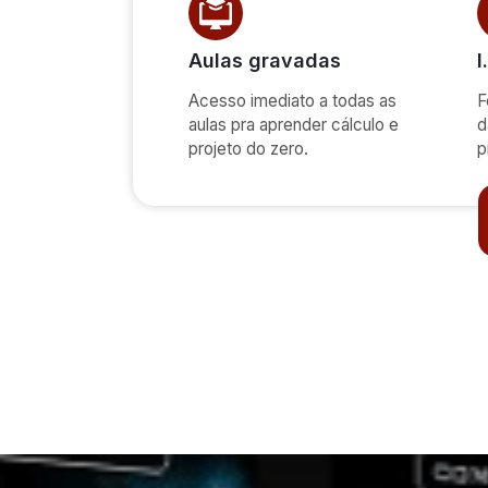
Aulas gravadas
I
Acesso imediato a todas as
F
aulas pra aprender cálculo e
d
projeto do zero.
p