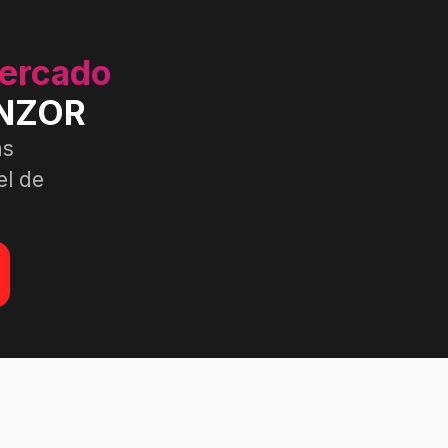
mercado
ENZOR
as
el de