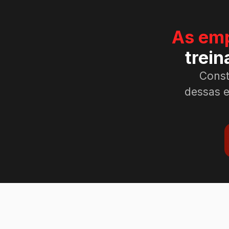
As emp
trei
Const
dessas e