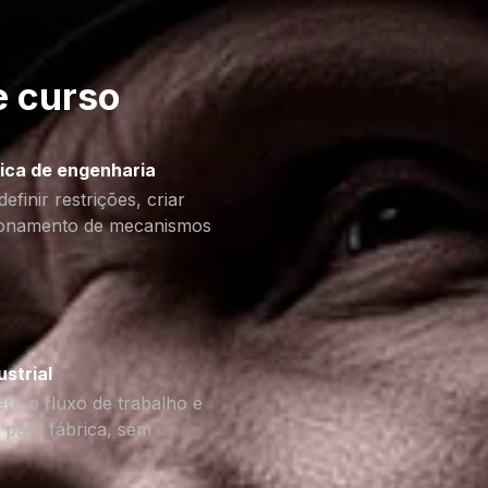
 curso
ica de engenharia
finir restrições, criar
cionamento de mecanismos
strial
ere o fluxo de trabalho e
 para fábrica, sem