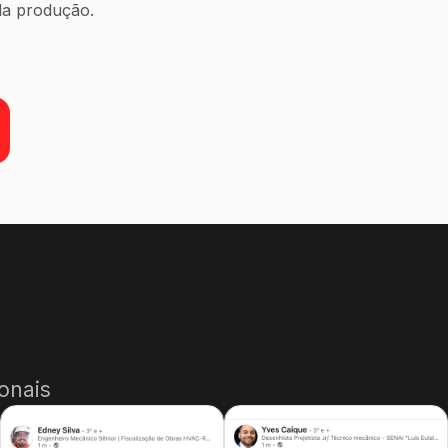
da produção.
onais