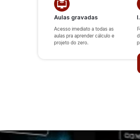
Aulas gravadas
I
Acesso imediato a todas as
F
aulas pra aprender cálculo e
d
projeto do zero.
p