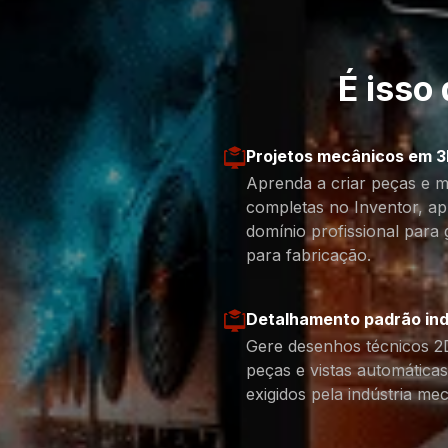
É isso
Projetos mecânicos em 
Aprenda a criar peças e 
completas no Inventor, a
domínio profissional para
para fabricação.
Detalhamento padrão ind
Gere desenhos técnicos 2D
peças e vistas automática
exigidos pela indústria me