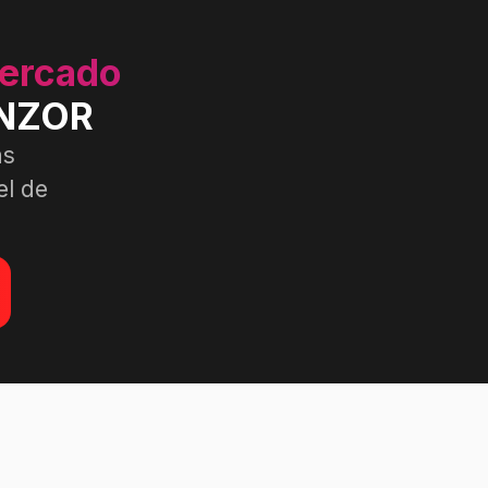
mercado
ENZOR
as
el de