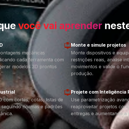
 que
você vai aprender
neste
3D
Monte e simule projetos
montagens mecânicas
Monte dispositivos e equ
plicando cada ferramenta com
restrições reais, analise in
 gerar modelos 3D prontos
movimentos e valide o fu
produção.
ustrial
Projete com Inteligência
 com cortes, cotas, listas de
Use parametrização avança
s seguindo normas e padrões
reaproveitar projetos com 
cânica.
entregas e aumentando a 