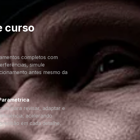
 curso
ipamentos completos com
terferências, simule
ncionamento antes mesmo da
 Paramétrica
da para revisar, adaptar e
eficiência, acelerando
precisão em cada detalhe.