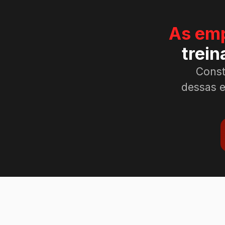
As emp
trei
Const
dessas e