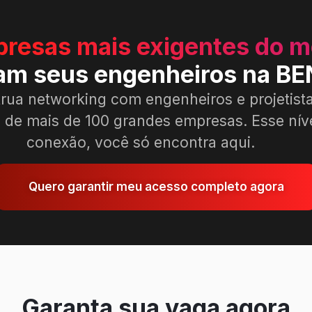
resas mais exigentes do 
nam seus engenheiros na B
rua networking com engenheiros e projetist
 de mais de 100 grandes empresas. Esse nív
conexão, você só encontra aqui.
Quero garantir meu acesso completo agora
Garanta sua vaga agora