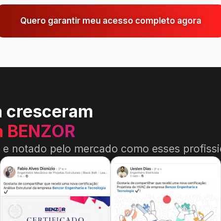
Quero garantir meu acesso completo agora
á cresceram
a BENZOR
o e notado pelo mercado como esses profissi