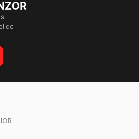
ENZOR
as
el de
AIOR