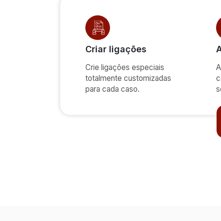
Criar ligações
A
Crie ligações especiais
A
totalmente customizadas
c
para cada caso.
s