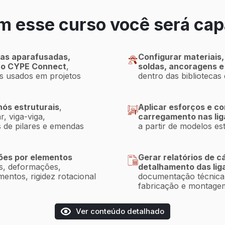
m esse curso você será cap
cas aparafusadas,
Configurar materiais,
no CYPE Connect
,
soldas, ancoragens e
os usados em projetos
dentro das bibliotecas
 nós estruturais
,
Aplicar esforços e c
r, viga-viga,
carregamento nas li
 de pilares e emendas
a partir de modelos es
ções por elementos
Gerar relatórios de c
es, deformações,
detalhamento das lig
entos, rigidez rotacional
documentação técnica 
fabricação e montage
Ver conteúdo detalhado