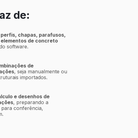
az de:
 perfis, chapas, parafusos,
 elementos de concreto
 do software.
ombinações de
gações
, seja manualmente ou
truturais importados.
álculo e desenhos de
ações
, preparando a
para conferência,
m.