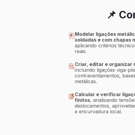
📌 Co
Modelar ligações metáli
soldadas e com chapas 
aplicando critérios técnic
reais.
Criar, editar e organizar
incluindo ligações viga-pila
contraventamentos, bases
metálicas.
Calcular e verificar liga
finitos
, analisando tensõ
deslocamentos, aproveitam
e encurvadura local.