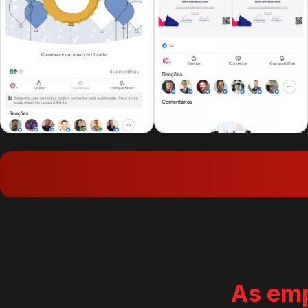
As emp