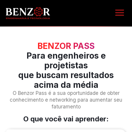
ÁREA D
BENZOR PASS
Para engenheiros e
projetistas
que buscam resultados
acima da média
O Benzor Pass é a sua oportunidade de obter
conhecimento e networking para aumentar seu
faturamento
O que você vai aprender: