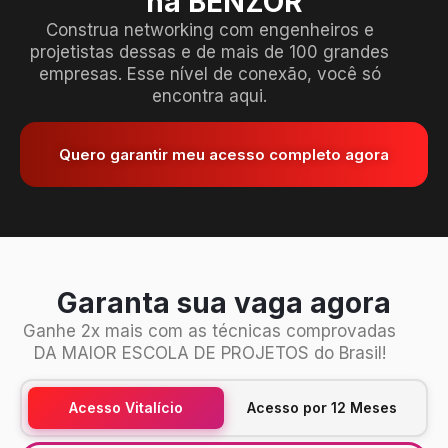
na BENZOR
Construa networking com engenheiros e
projetistas dessas e de mais de 100 grandes
empresas. Esse nível de conexão, você só
encontra aqui.
Quero garantir meu acesso completo agora
Garanta sua vaga agora
Ganhe 2x mais com as técnicas comprovadas
DA MAIOR ESCOLA DE PROJETOS do Brasil!
Acesso Vitalício
Acesso por 12 Meses