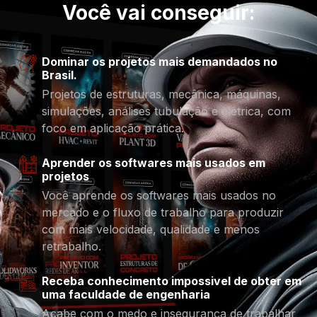
Você vai conseguir:
Dominar os projetos mais demandados no
Brasil.
Projetos de estruturas, mecânica, máquinas,
simulações, análises tubulação e elétrica, com
foco em aplicação prática.
Aprender os softwares mais usados em
projetos
Você aprende os softwares mais usados no
mercado e o fluxo de trabalho para produzir
com mais velocidade, qualidade e menos
retrabalho.
Receba conhecimento impossivel de obter em
uma faculdade de engenharia
Acabe com o medo e insegurança de trabalhar