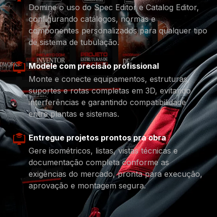
Domine o uso do Spec Editor e Catalog Editor,
configurando catálogos, normas e
componentes personalizados para qualquer tipo
de sistema de tubulação.
Modele com precisão profissional
Monte e conecte equipamentos, estruturas,
suportes e rotas completas em 3D, evitando
interferências e garantindo compatibilidade
entre plantas e sistemas.
Entregue projetos prontos pra obra
Gere isométricos, listas, vistas técnicas e
documentação completa conforme as
exigências do mercado, pronta para execução,
aprovação e montagem segura.