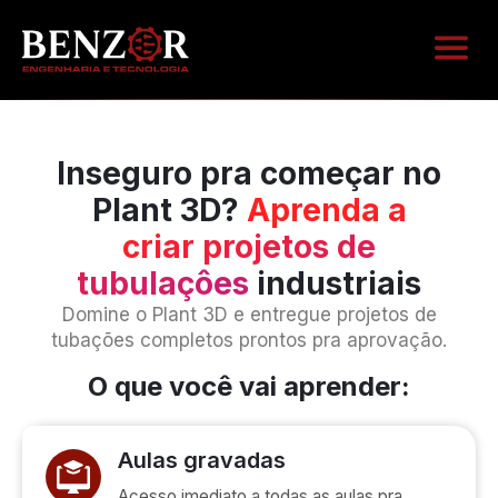
ÁREA D
Inseguro pra começar no
Plant 3D?
Aprenda a
criar projetos de
tubulaçôes
industriais
Domine o Plant 3D e entregue projetos de
tubações completos prontos pra aprovação.
O que você vai aprender:
Aulas gravadas
Acesso imediato a todas as aulas pra